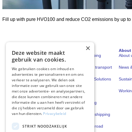
Fill up with pure HVO100 and reduce CO2 emissions by up to 90
×
Sectors
Solutions
About
Deze website maakt
Shipping
Fuels for shipping
About 
gebruik van cookies.
Road transport
Fuels for road transport
News & 
We gebruiken cookies om inhoud en
advertenties te personaliseren en om ons
Book & Claim Solutions
Sustain
verkeer te analyseren. We delen ook
informatie over uw gebruik van onze site
GoodPower
Workin
met onze advertentie- en analysepartners,
die deze kunnen combineren met andere
informatie die u aan hen heeft verstrekt of
FuelEU Pooling
die zij hebben verzameld door uw gebruik
van hun diensten.
Privacybeleid
Lubricants for shipping
STRIKT NOODZAKELIJK
Lubricants for road
transport