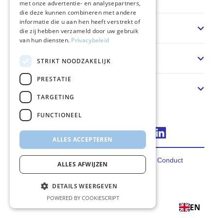
met onze advertentie- en analysepartners,
die deze kunnen combineren met andere
informatie die u aan hen heeft verstrekt of
Sector
die zij hebben verzameld door uw gebruik
van hun diensten.
Privacybeleid
Solution
STRIKT NOODZAKELIJK
PRESTATIE
About us
TARGETING
FUNCTIONEEL
Connect via LinkedIn
ALLES ACCEPTEREN
Privacy
Terms
Cookies
Code of Conduct
ALLES AFWIJZEN
2026 FincoEnergies
DETAILS WEERGEVEN
POWERED BY COOKIESCRIPT
EN